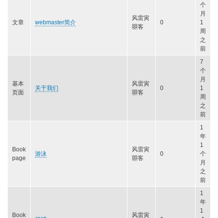
个
月
风雷寅
文章
webmaster简介
0
1
曌客
周
之
前
7
个
月
基本
风雷寅
关于我们
0
1
页面
曌客
周
之
前
1
年
1
Book
风雷寅
游泳
0
个
page
曌客
月
之
前
1
年
1
Book
风雷寅