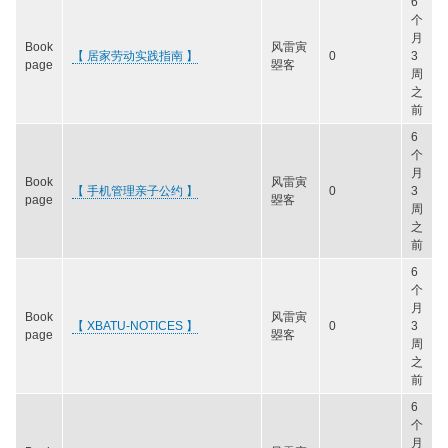
6
个
月
Book
风雷寅
【 居家劳动实践指南 】
0
3
page
曌客
周
之
前
6
个
月
Book
风雷寅
【 手机管理亲子公约 】
0
3
page
曌客
周
之
前
6
个
月
Book
风雷寅
【 XBATU-NOTICES 】
0
3
page
曌客
周
之
前
6
个
月