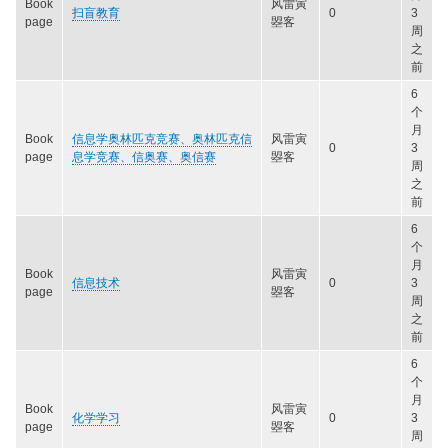
Book
风雷寅
扫盲教育
0
3
page
曌客
周
之
前
6
个
月
Book
信息学奥林匹克竞赛、奥林匹克信
风雷寅
0
3
page
息学竞赛、信奥赛、奥信赛
曌客
周
之
前
6
个
月
Book
风雷寅
信息技术
0
3
page
曌客
周
之
前
6
个
月
Book
风雷寅
化学学习
0
3
page
曌客
周