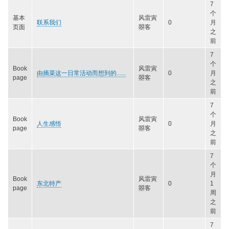
7
个
基本
风雷寅
联系我们
0
月
页面
曌客
之
前
7
个
Book
风雷寅
由摘菜这一日常活动而想到的......
0
月
page
曌客
之
前
7
个
Book
风雷寅
人生感悟
0
月
page
曌客
之
前
7
个
月
Book
风雷寅
东北特产
0
1
page
曌客
周
之
前
7