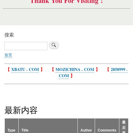
Thank You For Visiting !
搜索
搜
索
首页
面
包
【
XBATU . COM
】 【
MOZICHINA . COM
】 【
2858999 .
屑
COM
】
最新内容
最
后
Type
Title
Author
Comments