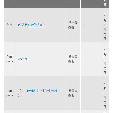
更
新
6
个
月
风雷寅
文章
[公告板] : 欢迎光临 !
3
3
曌客
周
之
前
6
个
月
Book
风雷寅
课程表
0
3
page
曌客
周
之
前
6
个
月
Book
【 2018年版《 中小学生守则
风雷寅
0
3
page
》】
曌客
周
之
前