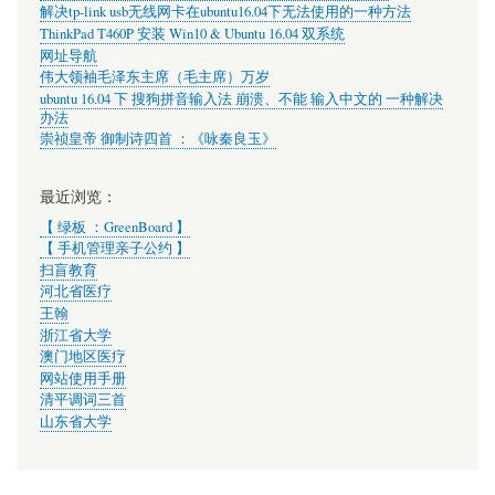
解决tp-link usb无线网卡在ubuntu16.04下无法使用的一种方法
ThinkPad T460P 安装 Win10 & Ubuntu 16.04 双系统
网址导航
伟大领袖毛泽东主席（毛主席）万岁
ubuntu 16.04 下 搜狗拼音输入法 崩溃、不能 输入中文的 一种解决
办法
崇祯皇帝 御制诗四首 ：《咏秦良玉》
最近浏览：
【 绿板 ：GreenBoard 】
【 手机管理亲子公约 】
扫盲教育
河北省医疗
王翰
浙江省大学
澳门地区医疗
网站使用手册
清平调词三首
山东省大学