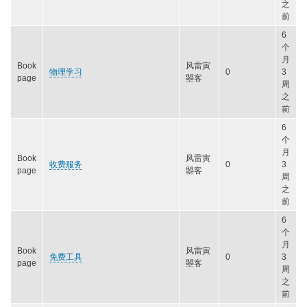
之
前
6
个
月
Book
风雷寅
物理学习
0
3
page
曌客
周
之
前
6
个
月
Book
风雷寅
收费服务
0
3
page
曌客
周
之
前
6
个
月
Book
风雷寅
免费工具
0
3
page
曌客
周
之
前