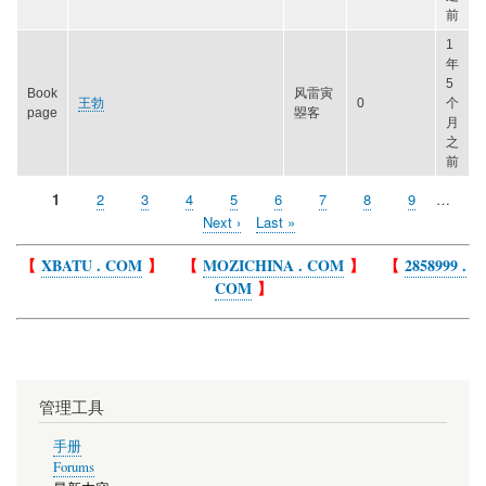
前
1
年
5
Book
风雷寅
王勃
0
个
page
曌客
月
之
前
当
1
Page
2
Page
3
Page
4
Page
5
Page
6
Page
7
Page
8
Page
9
…
Pagination
前
下
Next ›
Last
Last »
页
一
page
页
【
XBATU . COM
】 【
MOZICHINA . COM
】 【
2858999 .
COM
】
管理工具
手册
Forums