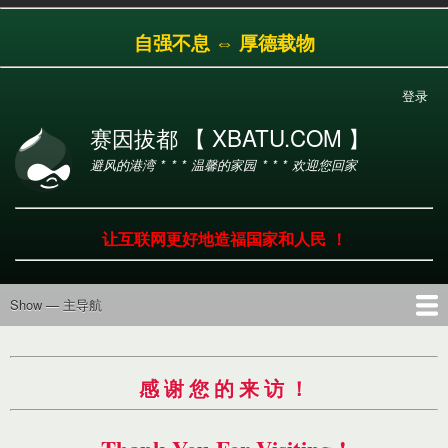
跳
自强不息 ⇔ 厚德载物
转
到
主
登录
用
要
户
内
赛因拔都 【 XBATU.COM 】
帐
容
避风的港湾 * * * 温馨的家园 * * * 欢迎您回家
户
菜
单
让互联网更好地造福国家和人民 ！
Show — 主导航
主
导
首页
导航
工具
产品
服务
帮助
航
感 谢 您 的 来 访 ！