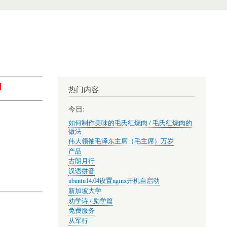
】
热门内容
今日:
如何制作美味的毛氏红烧肉 / 毛氏红烧肉的
做法
伟大领袖毛泽东主席（毛主席）万岁
产品
古朗月行
汉语拼音
ubuntu14.04设置nginx开机自启动
新加坡大学
劝学诗 / 励学篇
免费服务
从军行