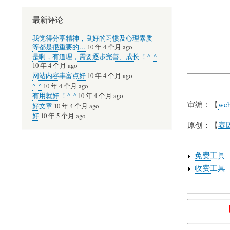
最新评论
我觉得分享精神，良好的习惯及心理素质
等都是很重要的…
10 年 4 个月 ago
是啊，有道理，需要逐步完善、成长 ！^_^
10 年 4 个月 ago
网站内容丰富点好
10 年 4 个月 ago
^_^
10 年 4 个月 ago
有用就好 ！^_^
10 年 4 个月 ago
审编：【
web
好文章
10 年 4 个月 ago
好
10 年 5 个月 ago
原创：【
赛因
免费工具
收费工具
Book
traversal
links