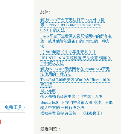
总体:
解决Linux平台下无法打开jpg文件（提
示： “Not a JPEG file: starts with 0x89
0x50”）的方法
Linux平台下查看网关及局域网中的所有电
脑（或其他智能设备）的IP地址的一种方
法
【 2018年版《 中小学生守则 》】
UBUNTU 16.04 系统设置 无法设置 锁屏 的
一种解决方法
解决tp-link usb无线网卡在ubuntu16.04下无
法使用的一种方法
ThinkPad T460P 安装 Win10 & Ubuntu 16.04
双系统
网址导航
伟大领袖毛泽东主席（毛主席）万岁
ubuntu 16.04 下 搜狗拼音输入法 崩溃、不能
›
免费工具
输入中文的 一种解决办法
崇祯皇帝 御制诗四首 ：《咏秦良玉》
】
最近浏览：