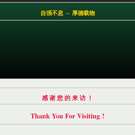
跳
自强不息 ⇔ 厚德载物
转
到
主
要
内
容
感 谢 您 的 来 访 ！
Thank You For Visiting !