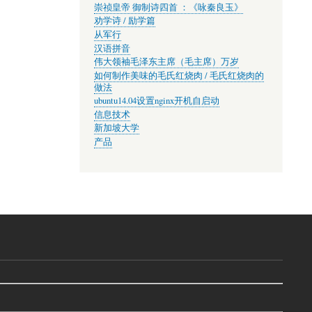
崇祯皇帝 御制诗四首 ：《咏秦良玉》
劝学诗 / 励学篇
从军行
汉语拼音
伟大领袖毛泽东主席（毛主席）万岁
如何制作美味的毛氏红烧肉 / 毛氏红烧肉的
做法
ubuntu14.04设置nginx开机自启动
信息技术
新加坡大学
产品