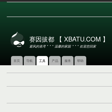
用
户
赛因拔都 【 XBATU.COM 】
帐
户
避风的港湾 * * * 温馨的家园 * * * 欢迎您回家
菜
单
首页
导航
工具
产品
服务
帮助
主
导
航