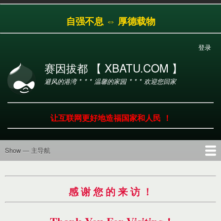
跳
自强不息 ⇔ 厚德载物
转
到
主
登录
用
要
户
内
赛因拔都 【 XBATU.COM 】
帐
容
避风的港湾 * * * 温馨的家园 * * * 欢迎您回家
户
菜
单
让互联网更好地造福国家和人民 ！
Show — 主导航
主
导
首页
导航
工具
产品
服务
帮助
航
感 谢 您 的 来 访 ！