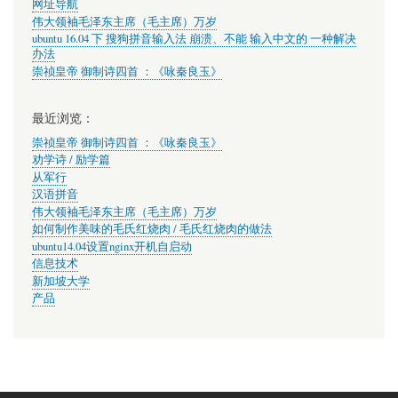
网址导航
伟大领袖毛泽东主席（毛主席）万岁
ubuntu 16.04 下 搜狗拼音输入法 崩溃、不能 输入中文的 一种解决
办法
崇祯皇帝 御制诗四首 ：《咏秦良玉》
最近浏览：
崇祯皇帝 御制诗四首 ：《咏秦良玉》
劝学诗 / 励学篇
从军行
汉语拼音
伟大领袖毛泽东主席（毛主席）万岁
如何制作美味的毛氏红烧肉 / 毛氏红烧肉的做法
ubuntu14.04设置nginx开机自启动
信息技术
新加坡大学
产品