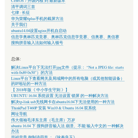
CentOS 7 升级内核 到 最新版本
清平调词三首
七律 · 长征
华为荣耀6plus手机的截屏方法
关于我们
ubuntu14.04设置nginx开机自启动
信息学奥林匹克竞赛、奥林匹克信息学竞赛、信奥赛、奥信赛
搜狗拼音输入法如何输入顿号
总体:
解决Linux平台下无法打开jpg文件（提示： “Not a JPEG file: starts
with 0x89 0x50”）的方法
Linux平台下查看网关及局域网中的所有电脑（或其他智能设备）
的IP地址的一种方法
【 2018年版《 中小学生守则 》】
UBUNTU 16.04 系统设置 无法设置 锁屏 的一种解决方法
解决tp-link usb无线网卡在ubuntu16.04下无法使用的一种方法
ThinkPad T460P 安装 Win10 & Ubuntu 16.04 双系统
网址导航
伟大领袖毛泽东主席（毛主席）万岁
ubuntu 16.04 下 搜狗拼音输入法 崩溃、不能 输入中文的 一种解决
办法
崇祯皇帝 御制诗四首 ：《咏秦良玉》