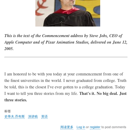
堡
演
说
This is the text of the Commencement address by Steve Jobs, CEO of
Apple Computer and of Pixar Animation Studios, delivered on June 12,
2005.
I am honored to be with you today at your commencement from one of
the finest universities in the world. I never graduated from college. Truth
be told, this is the closest I've ever gotten to a college graduation. Today
That's it. No big deal. Just
I want to tell you three stories from my life.
three stories.
标签
史蒂夫.乔布斯
演讲稿
英语
关
阅读更多
Log in
or
register
to post comments
于