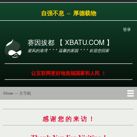
跳
自强不息 ⇔ 厚德载物
转
到
主
登录
用
要
户
内
赛因拔都 【 XBATU.COM 】
帐
容
避风的港湾 * * * 温馨的家园 * * * 欢迎您回家
户
菜
单
让互联网更好地造福国家和人民 ！
Show — 主导航
主
导
首页
导航
工具
产品
服务
帮助
航
感 谢 您 的 来 访 ！