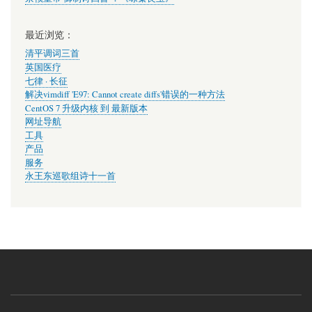
最近浏览：
清平调词三首
英国医疗
七律 · 长征
解决vimdiff 'E97: Cannot create diffs'错误的一种方法
CentOS 7 升级内核 到 最新版本
网址导航
工具
产品
服务
永王东巡歌组诗十一首