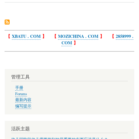
史
蒂
夫.
乔
布
斯
【
XBATU . COM
】 【
MOZICHINA . COM
】 【
2858999 .
2005
年
COM
】
在
斯
坦
福
大
学
管理工具
毕
业
手册
典
Forums
礼
演
最新内容
讲
编写提示
稿
活跃主题