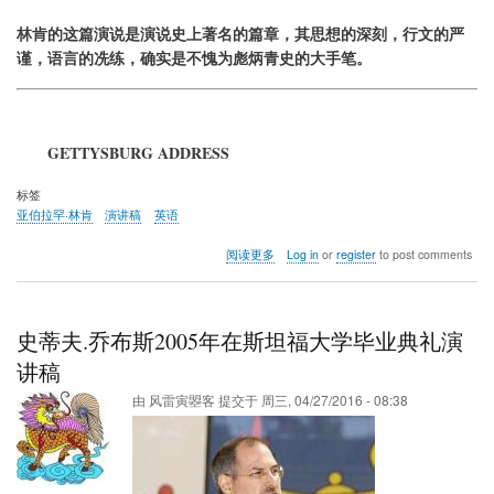
林肯的这篇演说是演说史上著名的篇章，其思想的深刻，行文的严
谨，语言的冼练，确实是不愧为彪炳青史的大手笔。
GETTYSBURG ADDRESS
标签
亚伯拉罕·林肯
演讲稿
英语
关
阅读更多
Log in
or
register
to post comments
于
亚
伯
拉
史蒂夫.乔布斯2005年在斯坦福大学毕业典礼演
罕
·
讲稿
林
由
风雷寅曌客
提交于
周三, 04/27/2016 - 08:38
肯
的
葛
底
斯