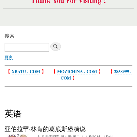
Thank You For Visiting !
搜索
搜
索
首页
面
包
【
XBATU . COM
】 【
MOZICHINA . COM
】 【
2858999 .
屑
COM
】
英语
亚伯拉罕·林肯的葛底斯堡演说
由
风雷寅曌客
提交于
周二, 11/15/2016 - 15:41