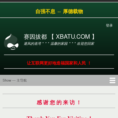
跳
自强不息 ⇔ 厚德载物
转
到
主
登录
用
要
户
内
赛因拔都 【 XBATU.COM 】
帐
容
避风的港湾 * * * 温馨的家园 * * * 欢迎您回家
户
菜
单
让互联网更好地造福国家和人民 ！
Show — 主导航
主
导
首页
导航
工具
产品
服务
帮助
航
感 谢 您 的 来 访 ！