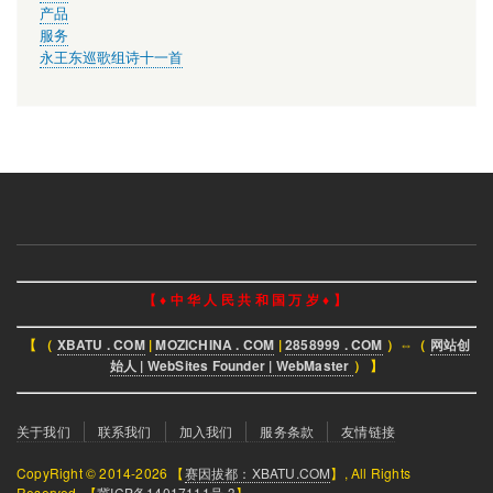
产品
服务
永王东巡歌组诗十一首
【 ♦ 中 华 人 民 共 和 国 万 岁 ♦ 】
【 （
XBATU . COM
|
MOZICHINA . COM
|
2858999 . COM
）⇔（
网站创
始人 | WebSites Founder | WebMaster
） 】
页
关于我们
联系我们
加入我们
服务条款
友情链接
脚
CopyRight © 2014-2026 【
赛因拔都：XBATU.COM
】, All Rights
菜
Reserved. 【
冀ICP备14017111号-3
】