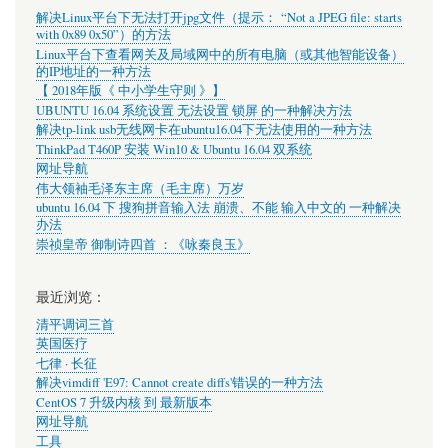
解决Linux平台下无法打开jpg文件（提示： “Not a JPEG file: starts
with 0x89 0x50”）的方法
Linux平台下查看网关及局域网中的所有电脑（或其他智能设备）
的IP地址的一种方法
【 2018年版《 中小学生守则 》】
UBUNTU 16.04 系统设置 无法设置 锁屏 的一种解决方法
解决tp-link usb无线网卡在ubuntu16.04下无法使用的一种方法
ThinkPad T460P 安装 Win10 & Ubuntu 16.04 双系统
网址导航
伟大领袖毛泽东主席（毛主席）万岁
ubuntu 16.04 下 搜狗拼音输入法 崩溃、不能 输入中文的 一种解决
办法
崇祯皇帝 御制诗四首 ：《咏秦良玉》
最近浏览：
清平调词三首
英国医疗
七律 · 长征
解决vimdiff 'E97: Cannot create diffs'错误的一种方法
CentOS 7 升级内核 到 最新版本
网址导航
工具