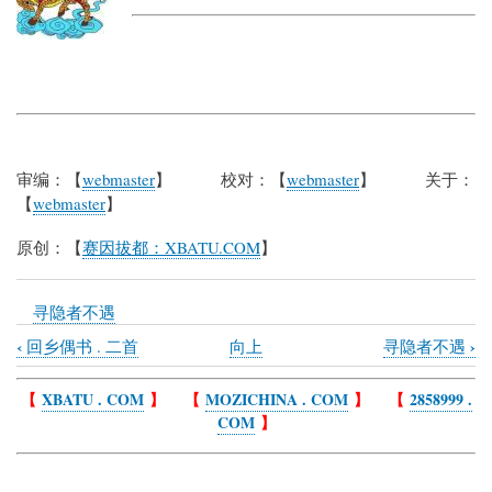
审编：【
webmaster
】 校对：【
webmaster
】 关于：
【
webmaster
】
原创：【
赛因拔都：XBATU.COM
】
寻隐者不遇
‹
›
回乡偶书 . 二首
向上
寻隐者不遇
Book
traversal
【
XBATU . COM
】 【
MOZICHINA . COM
】 【
2858999 .
COM
】
links
for
贾