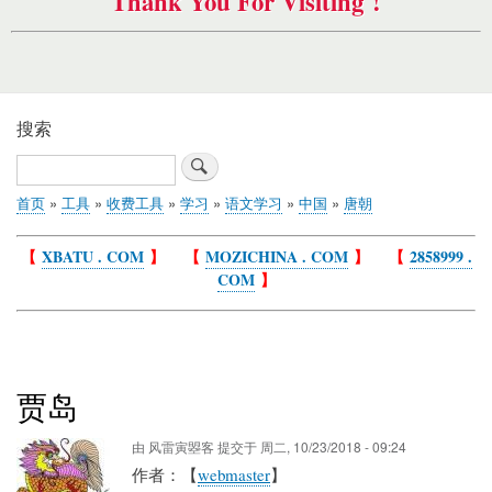
Thank You For Visiting !
搜索
搜
索
首页
工具
收费工具
学习
语文学习
中国
唐朝
面
包
【
XBATU . COM
】 【
MOZICHINA . COM
】 【
2858999 .
屑
COM
】
贾岛
由
风雷寅曌客
提交于
周二, 10/23/2018 - 09:24
作者：【
webmaster
】