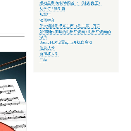
崇祯皇帝 御制诗四首 ：《咏秦良玉》
劝学诗 / 励学篇
从军行
汉语拼音
伟大领袖毛泽东主席（毛主席）万岁
如何制作美味的毛氏红烧肉 / 毛氏红烧肉的
做法
ubuntu14.04设置nginx开机自启动
信息技术
新加坡大学
产品