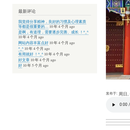
最新评论
我觉得分享精神，良好的习惯及心理素质
等都是很重要的…
10 年 4 个月 ago
是啊，有道理，需要逐步完善、成长 ！^_^
10 年 4 个月 ago
网站内容丰富点好
10 年 4 个月 ago
^_^
10 年 4 个月 ago
有用就好 ！^_^
10 年 4 个月 ago
好文章
10 年 4 个月 ago
好
10 年 5 个月 ago
发布于
周日, 0
Audio
file