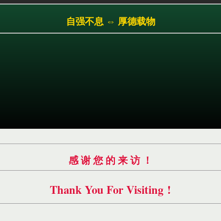
跳
自强不息 ⇔ 厚德载物
转
到
主
要
内
容
感 谢 您 的 来 访 ！
Thank You For Visiting !