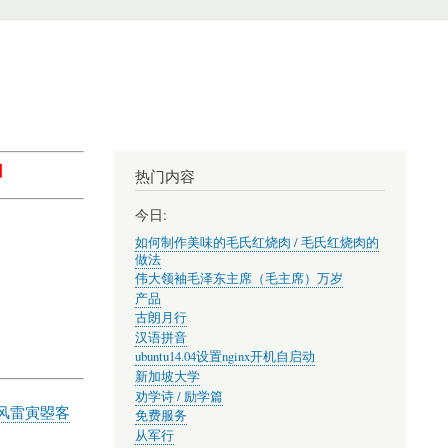
】
热门内容
今日:
如何制作美味的毛氏红烧肉 / 毛氏红烧肉的
做法
伟大领袖毛泽东主席（毛主席）万岁
产品
古朗月行
汉语拼音
ubuntu14.04设置nginx开机自启动
新加坡大学
劝学诗 / 励学篇
风雷寅曌客
免费服务
从军行