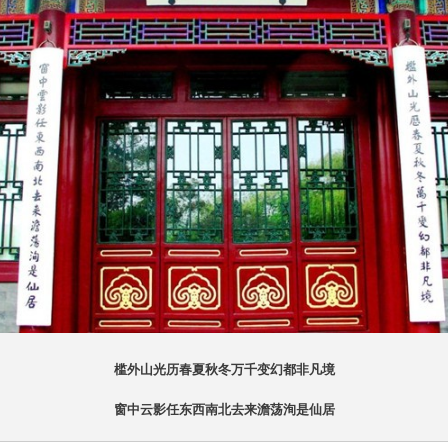
槛外山光历春夏秋冬万千变幻都非凡境
窗中云影任东西南北去来澹荡洵是仙居