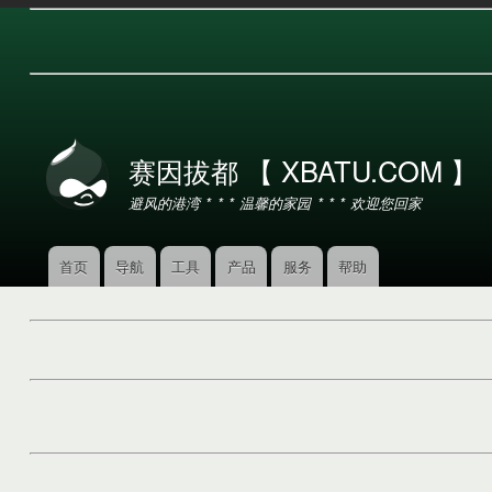
用
户
赛因拔都 【 XBATU.COM 】
帐
户
避风的港湾 * * * 温馨的家园 * * * 欢迎您回家
菜
单
首页
导航
工具
产品
服务
帮助
主
导
航