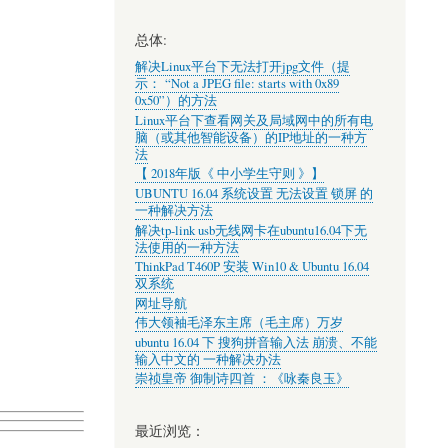
总体:
解决Linux平台下无法打开jpg文件（提
示： “Not a JPEG file: starts with 0x89
0x50”）的方法
Linux平台下查看网关及局域网中的所有电
脑（或其他智能设备）的IP地址的一种方
法
【 2018年版《 中小学生守则 》】
UBUNTU 16.04 系统设置 无法设置 锁屏 的
一种解决方法
解决tp-link usb无线网卡在ubuntu16.04下无
法使用的一种方法
ThinkPad T460P 安装 Win10 & Ubuntu 16.04
双系统
网址导航
伟大领袖毛泽东主席（毛主席）万岁
ubuntu 16.04 下 搜狗拼音输入法 崩溃、不能
输入中文的 一种解决办法
崇祯皇帝 御制诗四首 ：《咏秦良玉》
最近浏览：