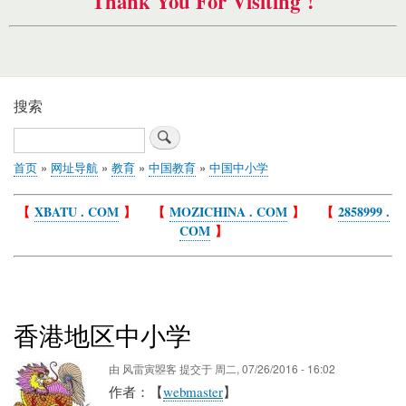
Thank You For Visiting !
搜索
搜
索
首页
网址导航
教育
中国教育
中国中小学
面
包
【
XBATU . COM
】 【
MOZICHINA . COM
】 【
2858999 .
屑
COM
】
香港地区中小学
由
风雷寅曌客
提交于
周二, 07/26/2016 - 16:02
作者：【
webmaster
】