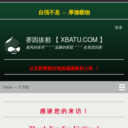
跳
自强不息 ⇔ 厚德载物
转
到
主
登录
用
要
户
内
赛因拔都 【 XBATU.COM 】
帐
容
避风的港湾 * * * 温馨的家园 * * * 欢迎您回家
户
菜
单
让互联网更好地造福国家和人民 ！
Show — 主导航
主
导
首页
导航
工具
产品
服务
帮助
航
感 谢 您 的 来 访 ！