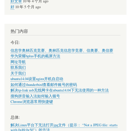
好文章
10 年 4 个月 ago
好
10 年 5 个月 ago
热门内容
今日:
信息学奥林匹克竞赛、奥林匹克信息学竞赛、信奥赛、奥信赛
华为荣耀6plus手机的截屏方法
网址导航
联系我们
关于我们
ubuntu14.04设置nginx开机自启动
如何通过thunderbird查看邮件账号的密码
解决tp-link usb无线网卡在ubuntu14.04下无法使用的一种方法
搜狗拼音输入法如何输入顿号
Chrome浏览器常用快捷键
总体:
解决Linux平台下无法打开jpg文件（提示： “Not a JPEG file: starts
with 0x89 0x50”）的方法