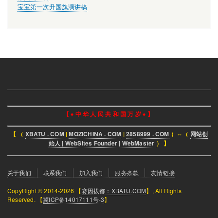
宝宝第一次升国旗演讲稿
【 ♦ 中 华 人 民 共 和 国 万 岁 ♦ 】
【 （
XBATU . COM
|
MOZICHINA . COM
|
2858999 . COM
）⇔（
网站创
始人 | WebSites Founder | WebMaster
） 】
页
关于我们
联系我们
加入我们
服务条款
友情链接
脚
CopyRight © 2014-2026 【
赛因拔都：XBATU.COM
】, All Rights
菜
Reserved. 【
冀ICP备14017111号-3
】
单