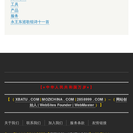
工具
产品
服务
永王东巡歌组诗十一首
【 ♦ 中 华 人 民 共 和 国 万 岁 ♦ 】
【 （
XBATU . COM
|
MOZICHINA . COM
|
2858999 . COM
）⇔（
网站创
始人 | WebSites Founder | WebMaster
） 】
页
关于我们
联系我们
加入我们
服务条款
友情链接
脚