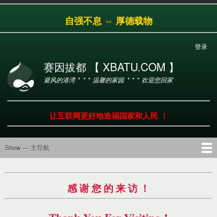
跳
自强不息 ⇔ 厚德载物
转
到
主
登录
用
要
户
内
赛因拔都 【 XBATU.COM 】
帐
容
避风的港湾 * * * 温馨的家园 * * * 欢迎您回家
户
菜
单
让互联网更好地造福国家和人民 ！
Show — 主导航
主
导
首页
导航
工具
产品
服务
帮助
航
感 谢 您 的 来 访 ！