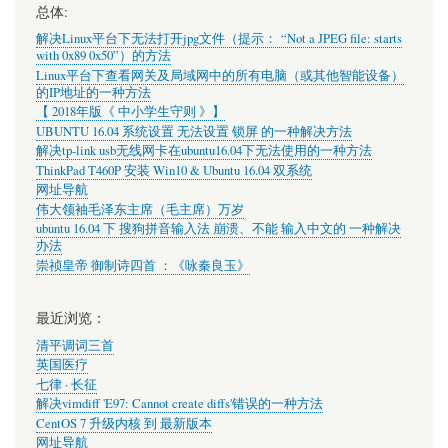
总体:
解决Linux平台下无法打开jpg文件（提示： “Not a JPEG file: starts
with 0x89 0x50”）的方法
Linux平台下查看网关及局域网中的所有电脑（或其他智能设备）
的IP地址的一种方法
【 2018年版《 中小学生守则 》】
UBUNTU 16.04 系统设置 无法设置 锁屏 的一种解决方法
解决tp-link usb无线网卡在ubuntu16.04下无法使用的一种方法
ThinkPad T460P 安装 Win10 & Ubuntu 16.04 双系统
网址导航
伟大领袖毛泽东主席（毛主席）万岁
ubuntu 16.04 下 搜狗拼音输入法 崩溃、不能 输入中文的 一种解决
办法
崇祯皇帝 御制诗四首 ：《咏秦良玉》
最近浏览：
清平调词三首
英国医疗
七律 · 长征
解决vimdiff 'E97: Cannot create diffs'错误的一种方法
CentOS 7 升级内核 到 最新版本
网址导航