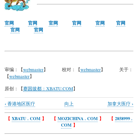
官网
官网
官网
官网
官网
官网
官网
官网
审编：【
webmaster
】 校对：【
webmaster
】 关于：
【
webmaster
】
原创：【
赛因拔都：XBATU.COM
】
‹
›
香港地区医疗
向上
加拿大医疗
Book
traversal
【
XBATU . COM
】 【
MOZICHINA . COM
】 【
2858999 .
COM
】
links
for