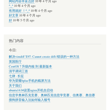
网站内容丰富点好
10 年 4 个月 ago
^_^
10 年 4 个月 ago
有用就好 ！^_^
10 年 4 个月 ago
好文章
10 年 4 个月 ago
好
10 年 5 个月 ago
热门内容
今日:
解决vimdiff 'E97: Cannot create diffs'错误的一种方法
英国医疗
CentOS 7 升级内核 到 最新版本
清平调词三首
七律 · 长征
华为荣耀6plus手机的截屏方法
关于我们
ubuntu14.04设置nginx开机自启动
信息学奥林匹克竞赛、奥林匹克信息学竞赛、信奥赛、奥信赛
搜狗拼音输入法如何输入顿号