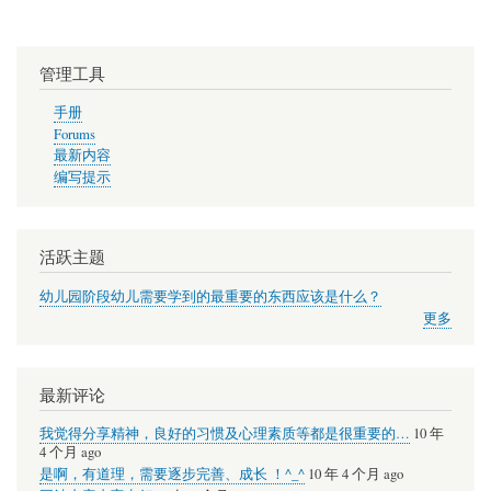
黑
龙
管理工具
江
省
手册
Forums
医
最新内容
疗
编写提示
活跃主题
幼儿园阶段幼儿需要学到的最重要的东西应该是什么？
更多
最新评论
我觉得分享精神，良好的习惯及心理素质等都是很重要的…
10 年
4 个月 ago
是啊，有道理，需要逐步完善、成长 ！^_^
10 年 4 个月 ago