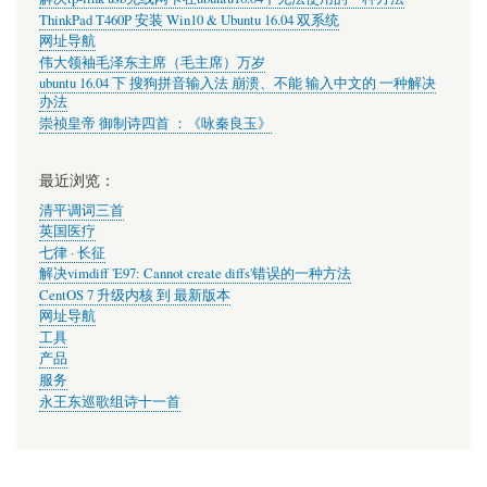
ThinkPad T460P 安装 Win10 & Ubuntu 16.04 双系统
网址导航
伟大领袖毛泽东主席（毛主席）万岁
ubuntu 16.04 下 搜狗拼音输入法 崩溃、不能 输入中文的 一种解决
办法
崇祯皇帝 御制诗四首 ：《咏秦良玉》
最近浏览：
清平调词三首
英国医疗
七律 · 长征
解决vimdiff 'E97: Cannot create diffs'错误的一种方法
CentOS 7 升级内核 到 最新版本
网址导航
工具
产品
服务
永王东巡歌组诗十一首