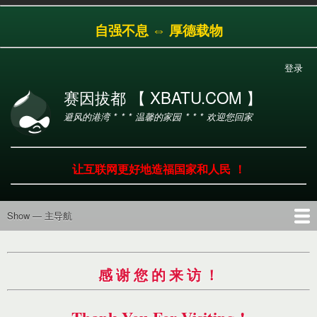
跳
自强不息 ⇔ 厚德载物
转
到
主
登录
用
要
户
内
赛因拔都 【 XBATU.COM 】
帐
容
避风的港湾 * * * 温馨的家园 * * * 欢迎您回家
户
菜
单
让互联网更好地造福国家和人民 ！
Show — 主导航
主
导
首页
导航
工具
产品
服务
帮助
航
感 谢 您 的 来 访 ！