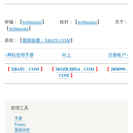
审编：【
webmaster
】 校对：【
webmaster
】 关于：
【
webmaster
】
原创：【
赛因拔都：XBATU.COM
】
‹
›
网站使用手册
向上
注册账户
Book
traversal
【
XBATU . COM
】 【
MOZICHINA . COM
】 【
2858999 .
COM
】
links
for
在
移
管理工具
动
设
手册
Forums
备
最新内容