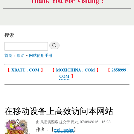
Thank You For Visiting !
搜索
搜
索
首页
帮助
网站使用手册
面
包
【
XBATU . COM
】 【
MOZICHINA . COM
】 【
2858999 .
屑
COM
】
在移动设备上高效访问本网站
由
风雷寅曌客
提交于
周六, 07/09/2016 - 16:28
作者：【
webmaster
】