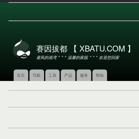
用
户
赛因拔都 【 XBATU.COM 】
帐
户
避风的港湾 * * * 温馨的家园 * * * 欢迎您回家
菜
单
首页
导航
工具
产品
服务
帮助
主
导
航