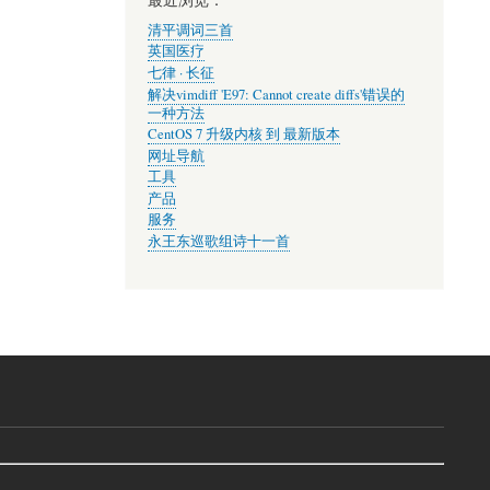
清平调词三首
英国医疗
七律 · 长征
解决vimdiff 'E97: Cannot create diffs'错误的
一种方法
CentOS 7 升级内核 到 最新版本
网址导航
工具
产品
服务
永王东巡歌组诗十一首