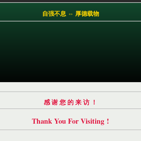
跳
自强不息 ⇔ 厚德载物
转
到
主
要
内
容
感 谢 您 的 来 访 ！
Thank You For Visiting !