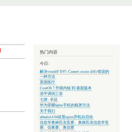
】
热门内容
今日:
解决vimdiff 'E97: Cannot create diffs'错误的
一种方法
英国医疗
CentOS 7 升级内核 到 最新版本
清平调词三首
七律 · 长征
华为荣耀6plus手机的截屏方法
关于我们
ubuntu14.04设置nginx开机自启动
信息学奥林匹克竞赛、奥林匹克信息学竞
赛、信奥赛、奥信赛