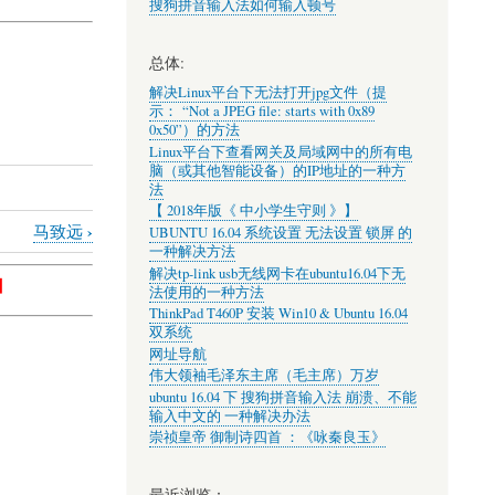
搜狗拼音输入法如何输入顿号
总体:
解决Linux平台下无法打开jpg文件（提
示： “Not a JPEG file: starts with 0x89
0x50”）的方法
Linux平台下查看网关及局域网中的所有电
脑（或其他智能设备）的IP地址的一种方
法
【 2018年版《 中小学生守则 》】
›
马致远
UBUNTU 16.04 系统设置 无法设置 锁屏 的
一种解决方法
解决tp-link usb无线网卡在ubuntu16.04下无
】
法使用的一种方法
ThinkPad T460P 安装 Win10 & Ubuntu 16.04
双系统
网址导航
伟大领袖毛泽东主席（毛主席）万岁
ubuntu 16.04 下 搜狗拼音输入法 崩溃、不能
输入中文的 一种解决办法
崇祯皇帝 御制诗四首 ：《咏秦良玉》
最近浏览：