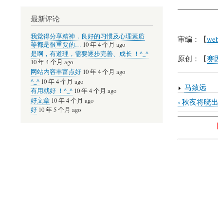
最新评论
我觉得分享精神，良好的习惯及心理素质
审编：【
web
等都是很重要的…
10 年 4 个月 ago
是啊，有道理，需要逐步完善、成长 ！^_^
原创：【
赛因
10 年 4 个月 ago
网站内容丰富点好
10 年 4 个月 ago
^_^
10 年 4 个月 ago
马致远
有用就好 ！^_^
10 年 4 个月 ago
好文章
10 年 4 个月 ago
‹
秋夜将晓出
Book
好
10 年 5 个月 ago
traversal
links
for
元
朝