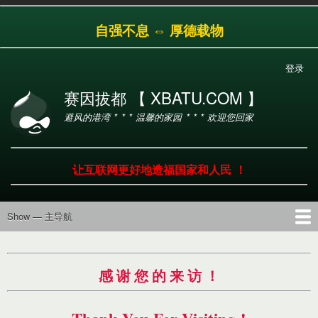
跳
自强不息 ⇔ 厚德载物
转
到
主
登录
用
要
户
内
赛因拔都 【 XBATU.COM 】
帐
容
避风的港湾 * * * 温馨的家园 * * * 欢迎您回家
户
菜
单
让互联网更好地造福国家和人民 ！
Show — 主导航
主
导
首页
导航
工具
产品
服务
帮助
航
感 谢 您 的 来 访 ！