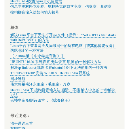
ubuntu14.04设置nginx开机自启动
信息学奥林匹克竞赛、奥林匹克信息学竞赛、信奥赛、奥信赛
搜狗拼音输入法如何输入顿号
总体:
解决Linux平台下无法打开jpg文件（提示： “Not a JPEG file: starts
with 0x89 0x50”）的方法
Linux平台下查看网关及局域网中的所有电脑（或其他智能设备）
的IP地址的一种方法
【 2018年版《 中小学生守则 》】
UBUNTU 16.04 系统设置 无法设置 锁屏 的一种解决方法
解决tp-link usb无线网卡在ubuntu16.04下无法使用的一种方法
ThinkPad T460P 安装 Win10 & Ubuntu 16.04 双系统
网址导航
伟大领袖毛泽东主席（毛主席）万岁
ubuntu 16.04 下 搜狗拼音输入法 崩溃、不能 输入中文的 一种解决
办法
崇祯皇帝 御制诗四首 ：《咏秦良玉》
最近浏览：
清平调词三首
英国医疗