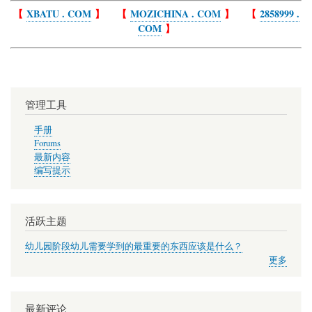
traversal
【
XBATU . COM
】 【
MOZICHINA . COM
】 【
2858999 .
COM
】
links
for
晓
出
管理工具
净
慈
手册
Forums
寺
最新内容
送
编写提示
林
子
活跃主题
方-
幼儿园阶段幼儿需要学到的最重要的东西应该是什么？
二
更多
首
最新评论