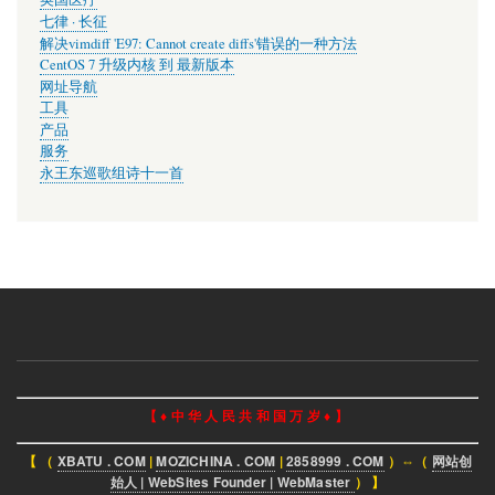
七律 · 长征
解决vimdiff 'E97: Cannot create diffs'错误的一种方法
CentOS 7 升级内核 到 最新版本
网址导航
工具
产品
服务
永王东巡歌组诗十一首
【 ♦ 中 华 人 民 共 和 国 万 岁 ♦ 】
【 （
XBATU . COM
|
MOZICHINA . COM
|
2858999 . COM
）⇔（
网站创
始人 | WebSites Founder | WebMaster
） 】