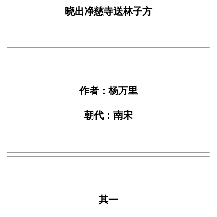
晓出净慈寺送林子方
作者：杨万里
朝代：南宋
其一