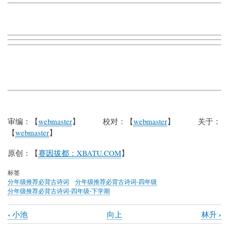
审编：【
webmaster
】 校对：【
webmaster
】 关于：
【
webmaster
】
原创：【
赛因拔都：XBATU.COM
】
标签
分年级推荐必背古诗词
分年级推荐必背古诗词-四年级
分年级推荐必背古诗词-四年级-下学期
‹
›
小池
向上
林升
Book