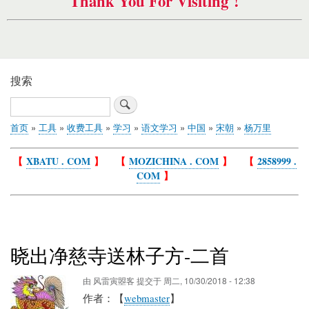
Thank You For Visiting !
搜索
搜
索
首页
工具
收费工具
学习
语文学习
中国
宋朝
杨万里
面
包
【
XBATU . COM
】 【
MOZICHINA . COM
】 【
2858999 .
屑
COM
】
晓出净慈寺送林子方-二首
由
风雷寅曌客
提交于
周二, 10/30/2018 - 12:38
作者：【
webmaster
】