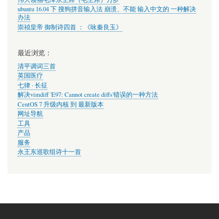
ubuntu 16.04 下 搜狗拼音输入法 崩溃、不能 输入中文的 一种解决
办法
崇祯皇帝 御制诗四首 ：《咏秦良玉》
最近浏览：
清平调词三首
英国医疗
七律 · 长征
解决vimdiff 'E97: Cannot create diffs'错误的一种方法
CentOS 7 升级内核 到 最新版本
网址导航
工具
产品
服务
永王东巡歌组诗十一首