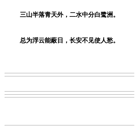
三山半落青天外，二水中分白鹭洲。
总为浮云能蔽日，长安不见使人愁。