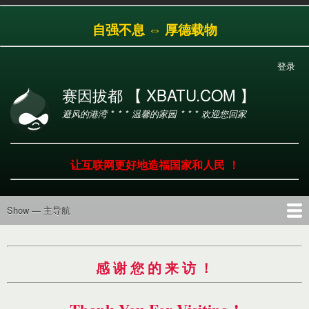
跳
自强不息 ⇔ 厚德载物
转
到
主
登录
用
要
户
内
赛因拔都 【 XBATU.COM 】
帐
容
避风的港湾 * * * 温馨的家园 * * * 欢迎您回家
户
菜
单
让互联网更好地造福国家和人民 ！
Show — 主导航
主
导
首页
导航
工具
产品
服务
帮助
航
感 谢 您 的 来 访 ！