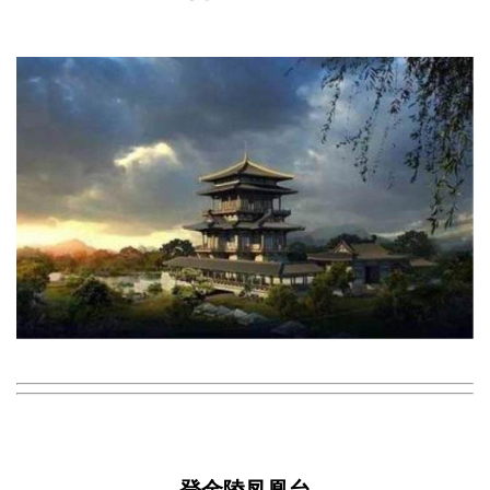
登金陵凤凰台