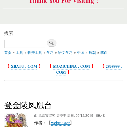
Thank You For Visiting !
搜索
搜
索
首页
工具
收费工具
学习
语文学习
中国
唐朝
李白
面
包
【
XBATU . COM
】 【
MOZICHINA . COM
】 【
2858999 .
屑
COM
】
登金陵凤凰台
由
风雷寅曌客
提交于
周日, 05/12/2019 - 09:48
作者：【
webmaster
】