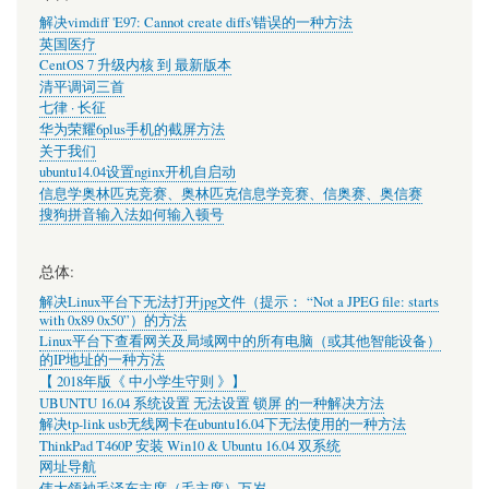
解决vimdiff 'E97: Cannot create diffs'错误的一种方法
英国医疗
CentOS 7 升级内核 到 最新版本
清平调词三首
七律 · 长征
华为荣耀6plus手机的截屏方法
关于我们
ubuntu14.04设置nginx开机自启动
信息学奥林匹克竞赛、奥林匹克信息学竞赛、信奥赛、奥信赛
搜狗拼音输入法如何输入顿号
总体:
解决Linux平台下无法打开jpg文件（提示： “Not a JPEG file: starts
with 0x89 0x50”）的方法
Linux平台下查看网关及局域网中的所有电脑（或其他智能设备）
的IP地址的一种方法
【 2018年版《 中小学生守则 》】
UBUNTU 16.04 系统设置 无法设置 锁屏 的一种解决方法
解决tp-link usb无线网卡在ubuntu16.04下无法使用的一种方法
ThinkPad T460P 安装 Win10 & Ubuntu 16.04 双系统
网址导航
伟大领袖毛泽东主席（毛主席）万岁