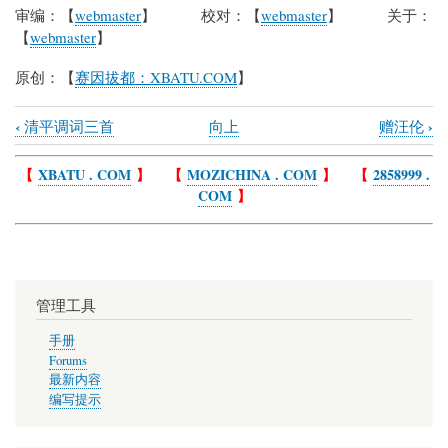
审编：【
webmaster
】 校对：【
webmaster
】 关于：
【
webmaster
】
原创：【
赛因拔都：XBATU.COM
】
‹
›
清平调词三首
向上
赠汪伦
Book
traversal
【
XBATU . COM
】 【
MOZICHINA . COM
】 【
2858999 .
COM
】
links
for
登
金
管理工具
陵
凤
手册
Forums
凰
最新内容
台
编写提示